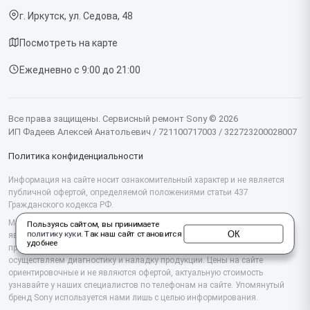
Ноутбуков
г. Иркутск, ул. Седова, 48
Доставка и способы оплаты
Проекторов
Посмотреть на карте
Диагностика
Телевизоров
Ежедневно с 9:00 до 21:00
Контакты
Фотоаппаратов
Объективов
Все права защищены. Сервисный ремонт Sony © 2026
ИП Фадеев Алексей Анатольевич / 721100717003 / 322723200028007
Саундбаров
Политика конфиденциальности
Моноблоков
Информация на сайте носит ознакомительный характер и не является
публичной офертой, определяемой положениями статьи 437
Планшетов
Гражданского кодекса РФ.
Проигрывателей винила
Мы специализируемся на обслуживании и ремонте техники Sony, но не
Пользуясь сайтом, вы принимаете
ОК
политику куки
. Так наш сайт становится
являемся их официальным представителем. Предоставляем
удобнее
Домашних кинотеатров
профессиональные услуги после истечения гарантии, а также
осуществляем диагностику и наладку продукции. Цены на сайте
ориентировочные и не являются офертой, актуальную стоимость
Аудиосистем
узнавайте у наших специалистов по телефонам на сайте. Упомянутый
бренд Sony используется нами лишь с целью информирования.
Портативных консолей