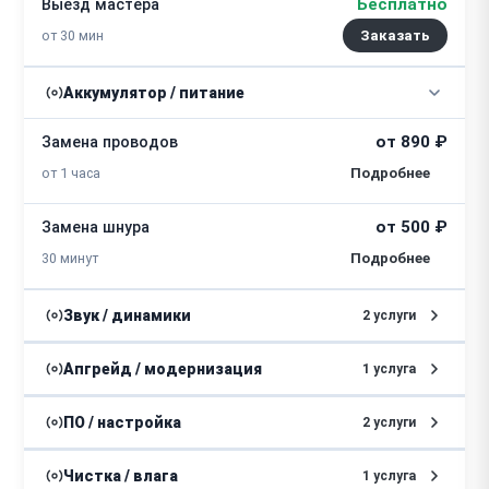
Бесплатно
Выезд мастера
от 30 мин
Заказать
Аккумулятор / питание
от 890 ₽
Замена проводов
от 1 часа
от 500 ₽
Замена шнура
30 минут
Звук / динамики
2 услуги
от 880 ₽
Замена усилителя
Апгрейд / модернизация
1 услуга
от 1,5 часов
от 2320 ₽
Модернизация
ПО / настройка
2 услуги
от 890 ₽
Ремонт динамиков
от 1 часа
от 2000 ₽
Устранение ошибок
Чистка / влага
1 услуга
от 2 часов