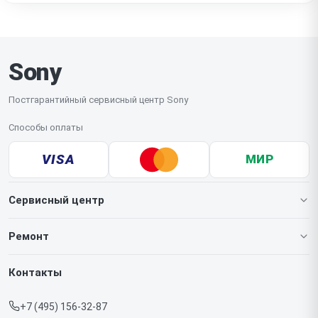
позволяет сохранить фирменное качество аудио, за
которое пользователи ценят технику Sony.
Sony
Постгарантийный сервисный центр Sony
Способы оплаты
VISA
МИР
Сервисный центр
О нашем сервисе
Ремонт
Гарантия
Игровых приставок
Контакты
Прайс-лист
Телефонов
+7 (495) 156-32-87
Срочный ремонт