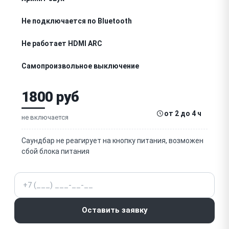
Не подключается по Bluetooth
Не работает HDMI ARC
Самопроизвольное выключение
Не реагирует на пульт
1800 руб
Нет связи с сабвуфером
от 2 до 4 ч
не включается
Не горят индикаторы
Саундбар не реагирует на кнопку питания, возможен
сбой блока питания
Не обновляется прошивка
Телефон
Шипение или фоновый шум
Искажённый звук
Оставить заявку
Не включается после грозы